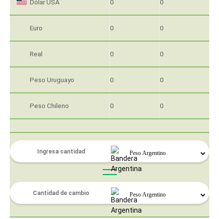
Dólar USA
0
0
Euro
0
0
Real
0
0
Peso Uruguayo
0
0
Peso Chileno
0
0