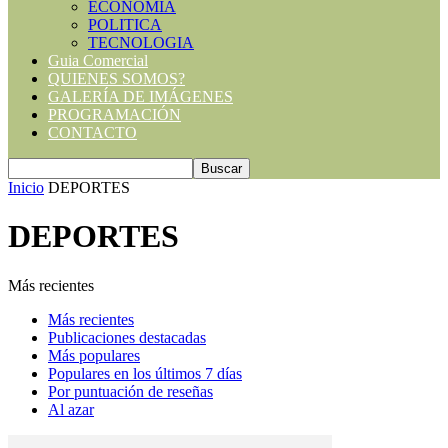
ECONOMIA
POLITICA
TECNOLOGIA
Guia Comercial
QUIENES SOMOS?
GALERÍA DE IMÁGENES
PROGRAMACIÓN
CONTACTO
Inicio
DEPORTES
DEPORTES
Más recientes
Más recientes
Publicaciones destacadas
Más populares
Populares en los últimos 7 días
Por puntuación de reseñas
Al azar