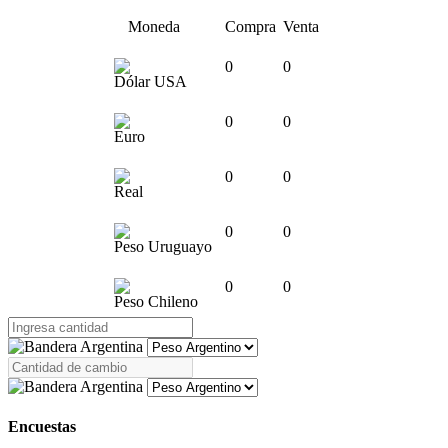
Moneda
Compra
Venta
0
0
Dólar USA
0
0
Euro
0
0
Real
0
0
Peso Uruguayo
0
0
Peso Chileno
Encuestas