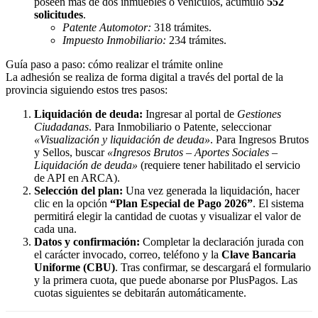
poseen más de dos inmuebles o vehículos, acumuló
552
solicitudes
.
Patente Automotor:
318 trámites.
Impuesto Inmobiliario:
234 trámites.
Guía paso a paso: cómo realizar el trámite online
La adhesión se realiza de forma digital a través del portal de la
provincia siguiendo estos tres pasos:
Liquidación de deuda:
Ingresar al portal de
Gestiones
Ciudadanas
. Para Inmobiliario o Patente, seleccionar
«Visualización y liquidación de deuda»
. Para Ingresos Brutos
y Sellos, buscar
«Ingresos Brutos – Aportes Sociales –
Liquidación de deuda»
(requiere tener habilitado el servicio
de API en ARCA).
Selección del plan:
Una vez generada la liquidación, hacer
clic en la opción
“Plan Especial de Pago 2026”
. El sistema
permitirá elegir la cantidad de cuotas y visualizar el valor de
cada una.
Datos y confirmación:
Completar la declaración jurada con
el carácter invocado, correo, teléfono y la
Clave Bancaria
Uniforme (CBU)
. Tras confirmar, se descargará el formulario
y la primera cuota, que puede abonarse por PlusPagos. Las
cuotas siguientes se debitarán automáticamente.