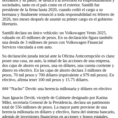
hermanos y su padre, se dedica a la inversión en emprendimientos y
sociedades, tanto en el país como en el exterior. Santilli fue
presidente de la firma hasta 2020, cuando cedió el cargo a su
hermana y finalmente renunció a toda responsabilidad en febrero de
2026, tres meses después de asumir su primer cargo en el gobierno
libertario.
Santilli declara un único vehículo: un Volkswagen Vento 2025,
valuado en 45 millones de pesos. En su declaración figura también
una deuda de 3 millones de pesos con Volkswagen Financial
Services vinculada a este auto.
Su declaración jurada inicial ante la Oficina Anticorrupción es clara:
posee una casa, un auto, la mitad de las acciones de una empresa,
dos cajas de ahorro en pesos, una en dólares, una cuenta corriente y
dinero en efectivo. En las cajas de ahorro declara 3 millones de
pesos, 70 mil pesos y 700 dólares (equivalente a 979 mil pesos). En
efectivo, afirma tener 100 mil pesos y 15.75 dólares.
### “Nacho” Devitt: una herencia millonaria y dólares en efectivo
Juan Ignacio Devitt, vicejefe de Gabinete designado por Karina
Milei, secretaria General de la Presidencia, declara un patrimonio
total de 556 millones de pesos. La mayor parte proviene de una
herencia millonaria en dólares y efectivo, fuera del sistema bancario,
además de inversiones financieras en acciones y bonos estatales.