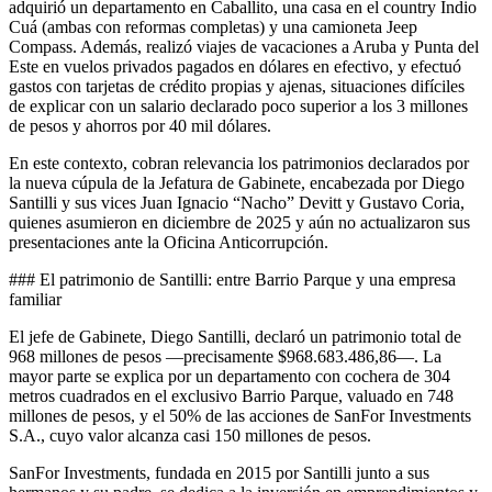
adquirió un departamento en Caballito, una casa en el country Indio
Cuá (ambas con reformas completas) y una camioneta Jeep
Compass. Además, realizó viajes de vacaciones a Aruba y Punta del
Este en vuelos privados pagados en dólares en efectivo, y efectuó
gastos con tarjetas de crédito propias y ajenas, situaciones difíciles
de explicar con un salario declarado poco superior a los 3 millones
de pesos y ahorros por 40 mil dólares.
En este contexto, cobran relevancia los patrimonios declarados por
la nueva cúpula de la Jefatura de Gabinete, encabezada por Diego
Santilli y sus vices Juan Ignacio “Nacho” Devitt y Gustavo Coria,
quienes asumieron en diciembre de 2025 y aún no actualizaron sus
presentaciones ante la Oficina Anticorrupción.
### El patrimonio de Santilli: entre Barrio Parque y una empresa
familiar
El jefe de Gabinete, Diego Santilli, declaró un patrimonio total de
968 millones de pesos —precisamente $968.683.486,86—. La
mayor parte se explica por un departamento con cochera de 304
metros cuadrados en el exclusivo Barrio Parque, valuado en 748
millones de pesos, y el 50% de las acciones de SanFor Investments
S.A., cuyo valor alcanza casi 150 millones de pesos.
SanFor Investments, fundada en 2015 por Santilli junto a sus