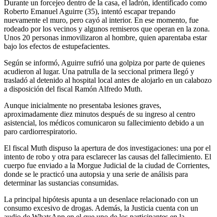
Durante un forcejeo dentro de la casa, el ladrón, identificado como
Roberto Emanuel Aguirre (35), intentó escapar trepando
nuevamente el muro, pero cayó al interior. En ese momento, fue
rodeado por los vecinos y algunos remiseros que operan en la zona.
Unos 20 personas inmovilizaron al hombre, quien aparentaba estar
bajo los efectos de estupefacientes.
Según se informó, Aguirre sufrió una golpiza por parte de quienes
acudieron al lugar. Una patrulla de la seccional primera llegó y
trasladó al detenido al hospital local antes de alojarlo en un calabozo
a disposición del fiscal Ramón Alfredo Muth.
Aunque inicialmente no presentaba lesiones graves,
aproximadamente diez minutos después de su ingreso al centro
asistencial, los médicos comunicaron su fallecimiento debido a un
paro cardiorrespiratorio.
El fiscal Muth dispuso la apertura de dos investigaciones: una por el
intento de robo y otra para esclarecer las causas del fallecimiento. El
cuerpo fue enviado a la Morgue Judicial de la ciudad de Corrientes,
donde se le practicó una autopsia y una serie de análisis para
determinar las sustancias consumidas.
La principal hipótesis apunta a un desenlace relacionado con un
consumo excesivo de drogas. Además, la Justicia cuenta con un
audio de WhatsApp en el que uno de los participantes en la