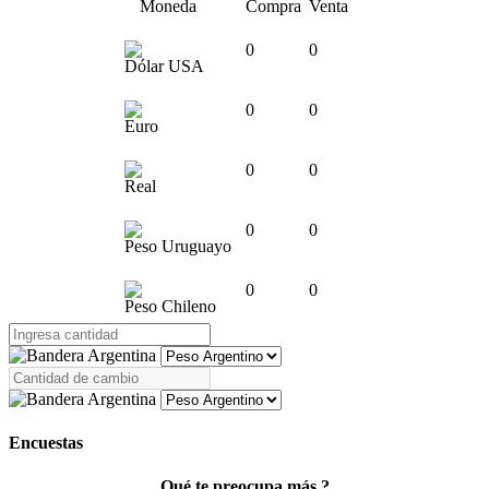
Moneda
Compra
Venta
0
0
Dólar USA
0
0
Euro
0
0
Real
0
0
Peso Uruguayo
0
0
Peso Chileno
Encuestas
Qué te preocupa más ?