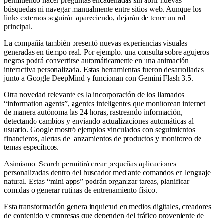
permitiendo hacer preguntas encadenadas sin abrir nuevas
búsquedas ni navegar manualmente entre sitios web. Aunque los
links externos seguirán apareciendo, dejarán de tener un rol
principal.
La compañía también presentó nuevas experiencias visuales
generadas en tiempo real. Por ejemplo, una consulta sobre agujeros
negros podrá convertirse automáticamente en una animación
interactiva personalizada. Estas herramientas fueron desarrolladas
junto a Google DeepMind y funcionan con Gemini Flash 3.5.
Otra novedad relevante es la incorporación de los llamados
“information agents”, agentes inteligentes que monitorean internet
de manera autónoma las 24 horas, rastreando información,
detectando cambios y enviando actualizaciones automáticas al
usuario. Google mostró ejemplos vinculados con seguimientos
financieros, alertas de lanzamientos de productos y monitoreo de
temas específicos.
Asimismo, Search permitirá crear pequeñas aplicaciones
personalizadas dentro del buscador mediante comandos en lenguaje
natural. Estas “mini apps” podrán organizar tareas, planificar
comidas o generar rutinas de entrenamiento físico.
Esta transformación genera inquietud en medios digitales, creadores
de contenido y empresas que dependen del tráfico proveniente de