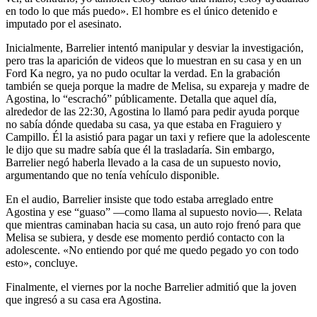
en todo lo que más puedo». El hombre es el único detenido e
imputado por el asesinato.
Inicialmente, Barrelier intentó manipular y desviar la investigación,
pero tras la aparición de videos que lo muestran en su casa y en un
Ford Ka negro, ya no pudo ocultar la verdad. En la grabación
también se queja porque la madre de Melisa, su expareja y madre de
Agostina, lo “escrachó” públicamente. Detalla que aquel día,
alrededor de las 22:30, Agostina lo llamó para pedir ayuda porque
no sabía dónde quedaba su casa, ya que estaba en Fraguiero y
Campillo. Él la asistió para pagar un taxi y refiere que la adolescente
le dijo que su madre sabía que él la trasladaría. Sin embargo,
Barrelier negó haberla llevado a la casa de un supuesto novio,
argumentando que no tenía vehículo disponible.
En el audio, Barrelier insiste que todo estaba arreglado entre
Agostina y ese “guaso” —como llama al supuesto novio—. Relata
que mientras caminaban hacia su casa, un auto rojo frenó para que
Melisa se subiera, y desde ese momento perdió contacto con la
adolescente. «No entiendo por qué me quedo pegado yo con todo
esto», concluye.
Finalmente, el viernes por la noche Barrelier admitió que la joven
que ingresó a su casa era Agostina.