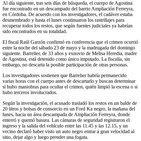
Al día siguiente, tras seis días de búsqueda, el cuerpo de Agostina
fue encontrado en un descampado del barrio Ampliación Ferreyra,
en Córdoba. De acuerdo con los investigadores, el cadáver estaba
desmembrado y hasta el lunes continuaron los rastrillajes para
recuperar todos los restos, que según fuentes judiciales ya habrían
sido encontrados en su totalidad.
El fiscal Raúl Garzón confirmó en conferencia que el crimen ocurrió
entre la noche del sábado 23 de mayo y la madrugada del domingo
siguiente. Barrelier, de 33 años y exnovio de Melisa Heredia, madre
de Agostina, está detenido como único imputado. La fiscalía, sin
embargo, no descarta la posible participación de otras personas.
Los investigadores sostienen que Barrelier habría permanecido
varias horas con el cuerpo antes de descartarlo y buscan determinar
si hubo maniobras para ocultar el crimen, quién limpió la escena o si
hubo terceros involucrados.
Según la investigación, el acusado trasladó los restos en un balde de
20 litros y bolsas de consorcio en un Ford Ka negro, la mañana del
lunes, hacia un área descampada de Ampliación Ferreyra, donde
enterró y quemó basura. Las cámaras de seguridad registraron el
ingreso y la salida del vehículo entre las 11.45 y las 12.15, y un
vecino declaró haber visto un auto negro entrar a gran velocidad al
sitio, dejar algo y luego prender una fogata.