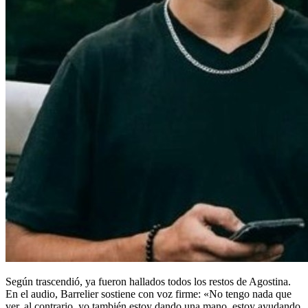
Según trascendió, ya fueron hallados todos los restos de Agostina.
En el audio, Barrelier sostiene con voz firme: «No tengo nada que
ver, al contrario, yo también estoy dando una mano, estoy ayudando