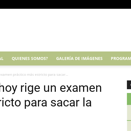
AL
QUIENES SOMOS?
GALERÍA DE IMÁGENES
PROGRAM
examen práctico más estricto para sacar...
 hoy rige un examen
icto para sacar la