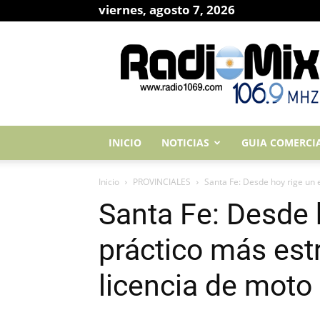
viernes, agosto 7, 2026
RadioMix
Noticias
INICIO
NOTICIAS
GUIA COMERCI
Inicio
PROVINCIALES
Santa Fe: Desde hoy rige un 
Santa Fe: Desde
práctico más estr
licencia de moto