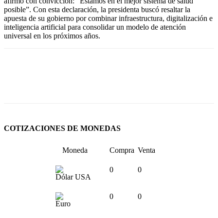
afirmó con convicción: “Estamos en el mejor sistema de salud
posible”. Con esta declaración, la presidenta buscó resaltar la
apuesta de su gobierno por combinar infraestructura, digitalización e
inteligencia artificial para consolidar un modelo de atención
universal en los próximos años.
COTIZACIONES DE MONEDAS
Moneda
Compra
Venta
0
0
Dólar USA
0
0
Euro