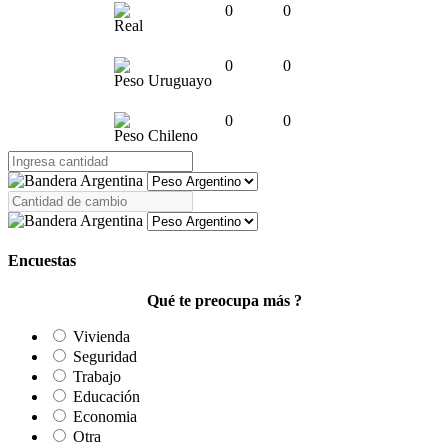
0
0
Real
0
0
Peso Uruguayo
0
0
Peso Chileno
Encuestas
Qué te preocupa más ?
Vivienda
Seguridad
Trabajo
Educación
Economia
Otra