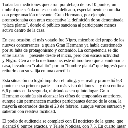
Todas las mediciones quedaron por debajo de los 10 puntos, un
umbral que señala un escenario delicado, especialmente en un día
con programación relevante. Gran Hermano, por ejemplo,
promocionaba con gran expectativa la definición de su denominada
“placa planta”, donde el público sanciona al participante menos
activo dentro de la casa.
En esta ocasión, el más votado fue Nigro, miembro del grupo de los
nuevos concursantes, a quien Gran Hermano ya había cuestionado
por su falta de protagonismo y contenido. La competencia se dio
entre Luana —presente desde el inicio, pero con escasa actividad—
y Nigro. Cerca de la medianoche, este último tuvo que abandonar la
casa, llevado en “caballito” por un “hombre planta” que ingresó para
retirarlo con su valija en una carretilla.
Esta situación no logró impulsar el rating, y el reality promedió 9,3
puntos en su primera parte —lo más visto del lunes— y descendió a
6,6 puntos en la segunda, ubicándose en quinto lugar. Gran
Hermano continúa sin alcanzar las cifras de temporadas anteriores,
aunque aún permanecen muchos participantes dentro de la casa, la
mayoría encerrados desde el 23 de febrero, aunque varios entraron y
salieron con relativa facilidad.
El podio de audiencia se completó con El noticiero de la gente, que
alcanzó 8 puntos exactos, y Telefe Noticias, con 7,5. En cuarto lugar