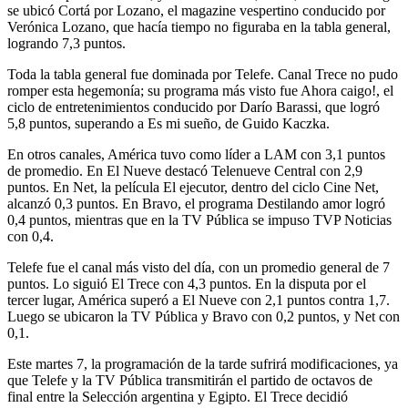
se ubicó Cortá por Lozano, el magazine vespertino conducido por
Verónica Lozano, que hacía tiempo no figuraba en la tabla general,
logrando 7,3 puntos.
Toda la tabla general fue dominada por Telefe. Canal Trece no pudo
romper esta hegemonía; su programa más visto fue Ahora caigo!, el
ciclo de entretenimientos conducido por Darío Barassi, que logró
5,8 puntos, superando a Es mi sueño, de Guido Kaczka.
En otros canales, América tuvo como líder a LAM con 3,1 puntos
de promedio. En El Nueve destacó Telenueve Central con 2,9
puntos. En Net, la película El ejecutor, dentro del ciclo Cine Net,
alcanzó 0,3 puntos. En Bravo, el programa Destilando amor logró
0,4 puntos, mientras que en la TV Pública se impuso TVP Noticias
con 0,4.
Telefe fue el canal más visto del día, con un promedio general de 7
puntos. Lo siguió El Trece con 4,3 puntos. En la disputa por el
tercer lugar, América superó a El Nueve con 2,1 puntos contra 1,7.
Luego se ubicaron la TV Pública y Bravo con 0,2 puntos, y Net con
0,1.
Este martes 7, la programación de la tarde sufrirá modificaciones, ya
que Telefe y la TV Pública transmitirán el partido de octavos de
final entre la Selección argentina y Egipto. El Trece decidió