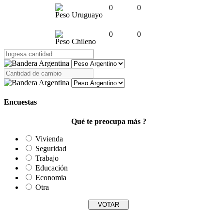
0
0
Peso Uruguayo
0
0
Peso Chileno
Encuestas
Qué te preocupa más ?
Vivienda
Seguridad
Trabajo
Educación
Economia
Otra